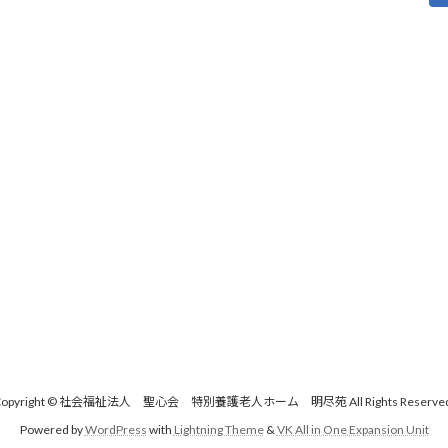
Copyright © 社会福祉法人 聖心会 特別養護老人ホーム 明尽苑 All Rights Reserved
Powered by
WordPress
with
Lightning Theme
&
VK All in One Expansion Unit