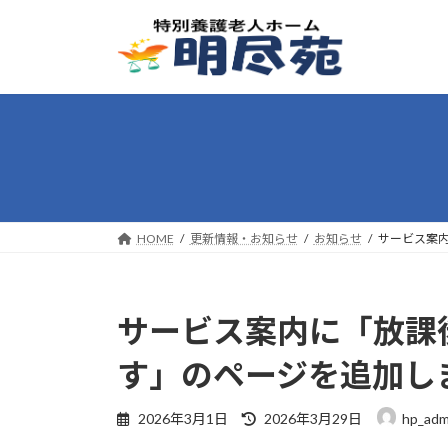
コ
ナ
ン
ビ
テ
ゲ
ン
ー
ツ
シ
へ
ョ
ス
ン
キ
に
ッ
移
プ
動
HOME
更新情報・お知らせ
お知らせ
サービス案
サービス案内に「放課
す」のページを追加し
最
2026年3月1日
2026年3月29日
hp_adm
終